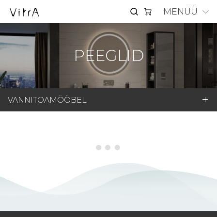
MENÜÜ
PEEGLID
VANNITOAMÖÖBEL