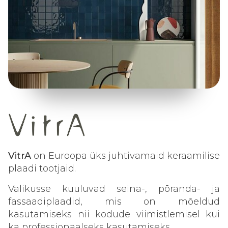
VitrA
on Euroopa üks juhtivamaid keraamilise
plaadi tootjaid.
Valikusse kuuluvad seina-, põranda- ja
fassaadiplaadid, mis on mõeldud
kasutamiseks nii kodude viimistlemisel kui
ka professionaalseks kasutamiseks.