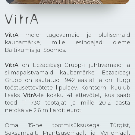
VitrA
meie tugevamaid ja olulisemaid
kaubamärke, mille esindajad oleme
Baltikumis ja Soomes.
VitrA
on Eczacıbaşı Gruop-i juhtivamaid ja
silmapaistvamaid kaubamärke. Eczacıbaşı
Gruop on asutatud 1942 aastal ja on Türgi
tööstusettevõtete lipulaev. Kontserni kuulub
lisaks
VitrA
-le kokku 41 ettevõtet, kus saab
tööd 11 730 töötajat ja mille 2012 aasta
netokäive 2,6 miljardit eurot.
Oma 15-ne tootmisüksusega Türgist,
Saksamaalt, Prantsusemaalt ja Venemaalt