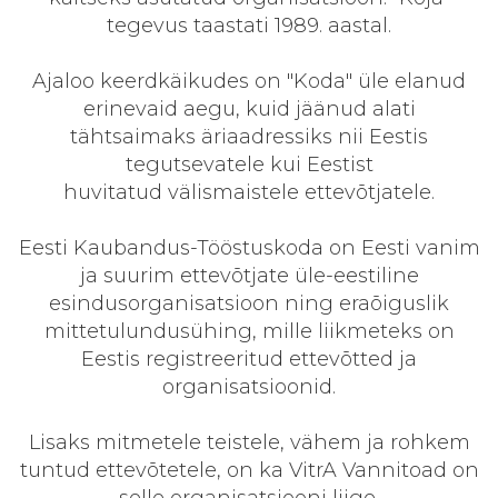
tegevus taastati 1989. aastal.
Ajaloo keerdkäikudes on "Koda" üle elanud
erinevaid aegu, kuid jäänud alati
tähtsaimaks äriaadressiks nii Eestis
tegutsevatele kui Eestist
huvitatud välismaistele ettevõtjatele.
Eesti Kaubandus-Tööstuskoda on Eesti vanim
ja suurim ettevõtjate üle-eestiline
esindusorganisatsioon ning eraõiguslik
mittetulundusühing, mille liikmeteks on
Eestis registreeritud ettevõtted ja
organisatsioonid.
Lisaks mitmetele teistele, vähem ja rohkem
tuntud ettevõtetele, on ka VitrA Vannitoad on
selle organisatsiooni liige.