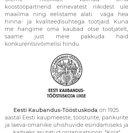
koostööpartnerid erinevatest riikidest üle
maailma ning eelistame alati väga hea
hinna- ja kvaliteedisuhtega tootjaid. Kuna
me hangime oma kaubad otse tootjatelt,
saame just meie pakkuda häid
konkurentsivõimelisi hindu.
Eesti Kaubandus-Tööstuskoda
on 1925.
aastal Eesti kaupmeeste, töösturite, pankurite
ja laeva-omanike ühishuvide esindamiseks ja
kaitseks asutatud organisatsioon. "Koja"