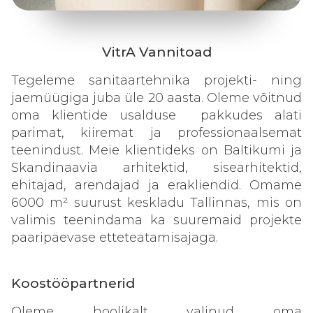
VitrA Vannitoad
Tegeleme sanitaartehnika projekti- ning
jaemüügiga juba üle 20 aasta. Oleme võitnud
oma klientide usalduse pakkudes alati
parimat, kiiremat ja professionaalsemat
teenindust. Meie klientideks on Baltikumi ja
Skandinaavia arhitektid, sisearhitektid,
ehitajad, arendajad ja erakliendid. Omame
6000 m² suurust keskladu Tallinnas, mis on
valimis teenindama ka suuremaid projekte
paaripäevase etteteatamisajaga.
Koostööpartnerid
Oleme hoolikalt valinud oma