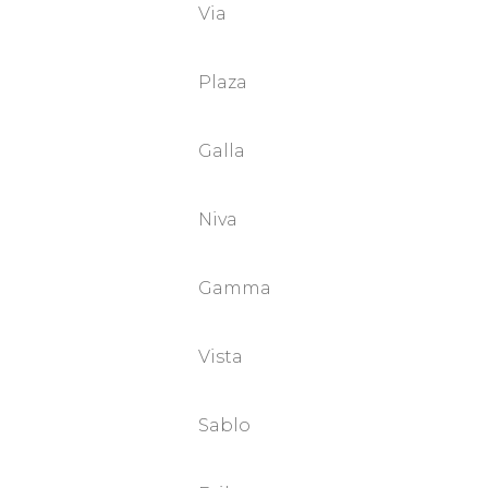
Via
Bideele
Plaza
Seinasisesed
Galla
DUŠITARVIKUD
Niva
Dušikomplektid
Gamma
Dušiotsikud
Vista
Peadušid ja
lisatarvikud
Sablo