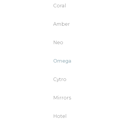
Coral
Põrandale
Nurkventiilid
Amber
Vannile
Neo
Elektroonilised
Omega
KÖÖGISEGISTID
Cytro
Valamule
Mirrors
Seinale
Hotel
BIDEESEGISTID