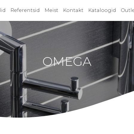
id
Referentsid
Meist
Kontakt
Kataloogid
Outl
OMEGA